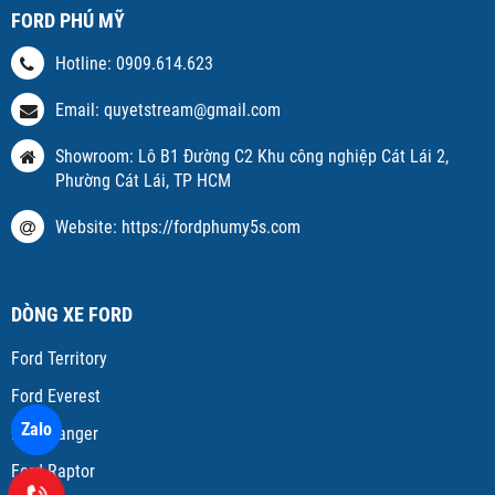
FORD PHÚ MỸ
Hotline: 0909.614.623
Email: quyetstream@gmail.com
Showroom: Lô B1 Đường C2 Khu công nghiệp Cát Lái 2,
Phường Cát Lái, TP HCM
Website: https://fordphumy5s.com
DÒNG XE FORD
Ford Territory
Ford Everest
Zalo
Ford Ranger
Ford Raptor