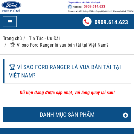
0909.614.623
Trang chủ
Tin Tức - Ưu Đãi
🏆 Vì sao Ford Ranger là vua bán tải tại Việt Nam?
🏆 VÌ SAO FORD RANGER LÀ VUA BÁN TẢI TẠI
VIỆT NAM?
Dữ liệu đang được cập nhật, vui lòng quay lại sau!
DANH MỤC SẢN PHẨM